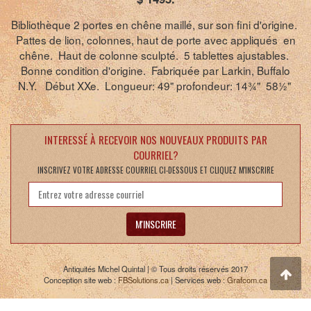
Bibliothèque 2 portes en chêne maillé, sur son fini d'origine.
Pattes de lion, colonnes, haut de porte avec appliqués en
chêne. Haut de colonne sculpté. 5 tablettes ajustables.
Bonne condition d'origine. Fabriquée par Larkin, Buffalo
N.Y. Début XXe. Longueur: 49" profondeur: 14¾" 58½"
INTERESSÉ À RECEVOIR NOS NOUVEAUX PRODUITS PAR
COURRIEL?
INSCRIVEZ VOTRE ADRESSE COURRIEL CI-DESSOUS ET CLIQUEZ M'INSCRIRE
M'INSCRIRE
Antiquités Michel Quintal | © Tous droits réservés 2017
Conception site web :
FBSolutions.ca
| Services web :
Grafcom.ca